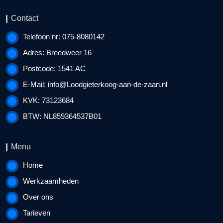
Contact
Telefoon nr: 075-8080142
Adres: Breedweer 16
Postcode: 1541 AC
E-Mail:
info@Loodgieterkoog-aan-de-zaan.nl
KVK: 73123684
BTW: NL859364537B01
Menu
Home
Werkzaamheden
Over ons
Tarieven