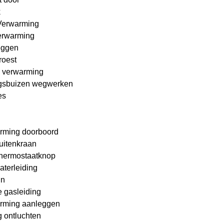
k
Verwarming
erwarming
eggen
roest
 verwarming
gsbuizen wegwerken
es
rming doorboord
buitenkraan
hermostaatknop
aterleiding
in
 gasleiding
rming aanleggen
 ontluchten