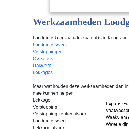
Werkzaamheden Loodgi
Loodgieterkoog-aan-de-zaan.nl is in Koog aan 
Loodgieterswerk
Verstoppingen
CV-ketels
Dakwerk
Lekkages
Maar wat houden deze werkzaamheden dan in? Lo
mee kunnen helpen:
Lekkage
Expansieva
Verstopping
Vaatwasser
Verstopping keukenafvoer
Waakvlam g
Loodgieterswerk
Waterleidi
Lekkage afvoer