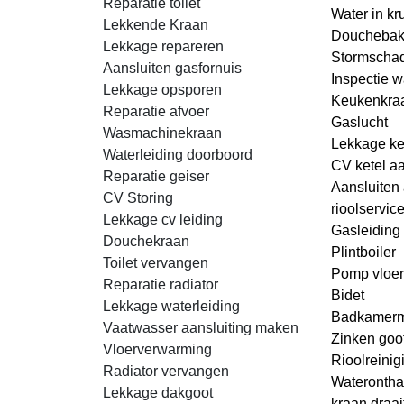
Reparatie toilet
Water in kr
Lekkende Kraan
Douchebak
Lekkage repareren
Stormscha
Aansluiten gasfornuis
Inspectie w
Lekkage opsporen
Keukenkraa
Reparatie afvoer
Gaslucht
Wasmachinekraan
Lekkage ke
Waterleiding doorboord
CV ketel aa
Reparatie geiser
Aansluiten a
CV Storing
rioolservic
Lekkage cv leiding
Gasleiding 
Douchekraan
Plintboiler
Toilet vervangen
Pomp vloe
Reparatie radiator
Bidet
Lekkage waterleiding
Badkamerm
Vaatwasser aansluiting maken
Zinken goo
Vloerverwarming
Rioolreinig
Radiator vervangen
Waterontha
Lekkage dakgoot
kraan draai