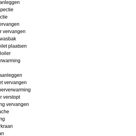
Aanleggen
pectie
ctie
ervangen
er vervangen
wasbak
let plaatsen
oiler
erwarming
 aanleggen
et vervangen
loerverwarming
 verstopt
ng vervangen
uche
ing
rkraan
an