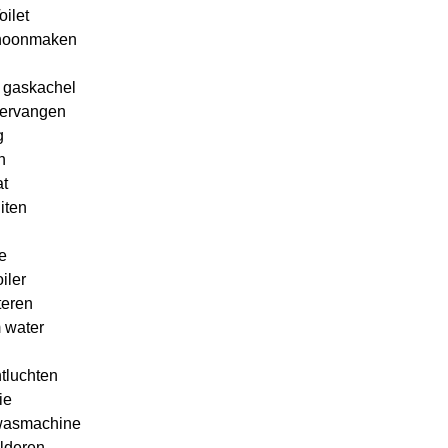
oilet
choonmaken
 gaskachel
vervangen
g
n
t
iten
e
iler
teren
 water
tluchten
ie
 wasmachine
lderen