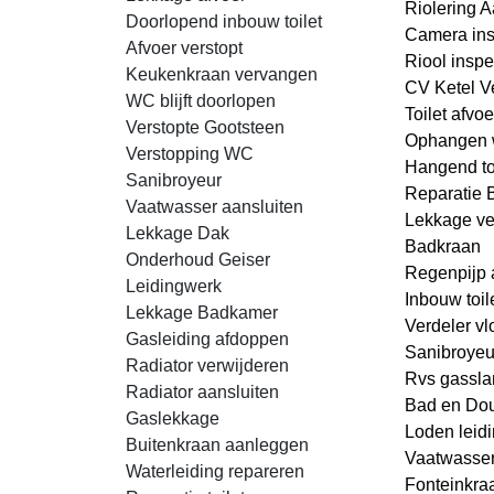
Riolering 
Doorlopend inbouw toilet
Camera ins
Afvoer verstopt
Riool inspe
Keukenkraan vervangen
CV Ketel V
WC blijft doorlopen
Toilet afvo
Verstopte Gootsteen
Ophangen 
Verstopping WC
Hangend toi
Sanibroyeur
Reparatie B
Vaatwasser aansluiten
Lekkage v
Lekkage Dak
Badkraan
Onderhoud Geiser
Regenpijp
Leidingwerk
Inbouw toil
Lekkage Badkamer
Verdeler v
Gasleiding afdoppen
Sanibroyeur
Radiator verwijderen
Rvs gassla
Radiator aansluiten
Bad en Do
Gaslekkage
Loden leid
Buitenkraan aanleggen
Vaatwasse
Waterleiding repareren
Fonteinkra