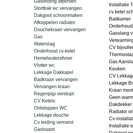
Gasleiding afpersen
Installatie T
Stortbak wc vervangen
cv ketel s
Dakgoot schoonmaken
Badkamer
Afkoppelen radiator
Onderhoud
Douchekraan vervangen
Gasslang 
Gas
Verwarmin
Waterslag
CV bijvulle
Onderhoud cv-ketel
Thermostaa
Hemelwaterafvoer
Gas Aanslu
Vlotter wc
Keuken
Lekkage Dakkapel
CV Lekkag
Badkraan vervangen
Lekkage Bo
Vervangen kraan
Kraan mon
Regenpijp verstopt
Geen warm
CV Ketels
Dakdekker
Ontstoppen WC
Radiator on
Lekkage douche
Cv-installat
Cv leiding verroest
Installatie
Gashaard
Dakgoot so