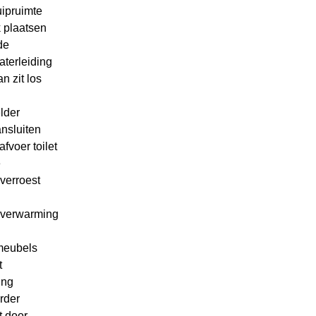
uipruimte
 plaatsen
de
aterleiding
n zit los
lder
nsluiten
fvoer toilet
e
verroest
rverwarming
eubels
t
ing
rder
t door