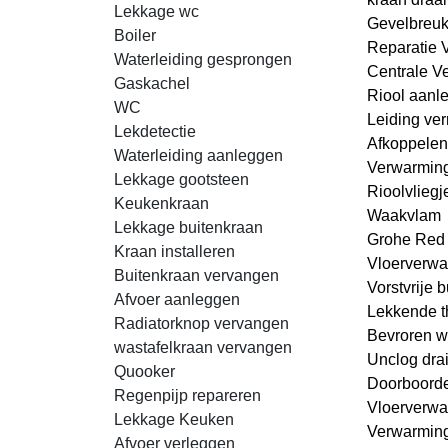
Lekkage wc
Gevelbreu
Boiler
Reparatie 
Waterleiding gesprongen
Centrale V
Gaskachel
Riool aanl
WC
Leiding ver
Lekdetectie
Afkoppelen
Waterleiding aanleggen
Verwarmin
Lekkage gootsteen
Rioolvliegj
Keukenkraan
Waakvlam
Lekkage buitenkraan
Grohe Red
Kraan installeren
Vloerverwa
Buitenkraan vervangen
Vorstvrije 
Afvoer aanleggen
Lekkende t
Radiatorknop vervangen
Bevroren w
wastafelkraan vervangen
Unclog dra
Quooker
Doorboorde
Regenpijp repareren
Vloerverwa
Lekkage Keuken
Verwarming
Afvoer verleggen