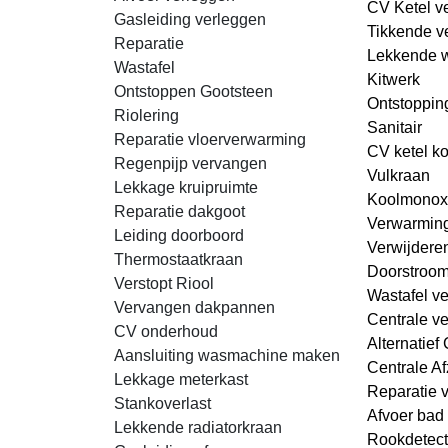
CV Ketel v
Gasleiding verleggen
Tikkende v
Reparatie
Lekkende 
Wastafel
Kitwerk
Ontstoppen Gootsteen
Ontstopping
Riolering
Sanitair
Reparatie vloerverwarming
CV ketel k
Regenpijp vervangen
Vulkraan
Lekkage kruipruimte
Koolmonox
Reparatie dakgoot
Verwarmin
Leiding doorboord
Verwijdere
Thermostaatkraan
Doorstroom
Verstopt Riool
Wastafel ve
Vervangen dakpannen
Centrale ve
CV onderhoud
Alternatief
Aansluiting wasmachine maken
Centrale Af
Lekkage meterkast
Reparatie 
Stankoverlast
Afvoer bad 
Lekkende radiatorkraan
Rookdetect