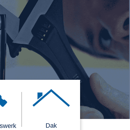
Dak
rswerk