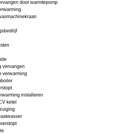
ervangen door warmtepomp
erwarming
wasmachinekraan
sbedrijf
osten
ide
g vervangen
n verwarming
boiler
rstopt
rwarming installeren
 CV ketel
zuiging
vaatwasser
verstopt
ie